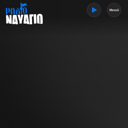
Μενού