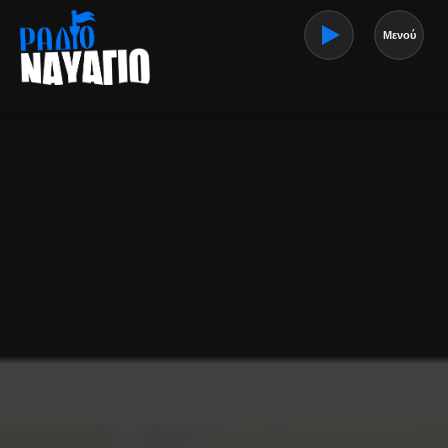
Μενού