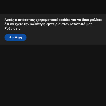
Αυτός ο ιστότοπος χρησιμοποιεί cookies για να διασφαλίσει
ότι θα έχετε την καλύτερη εμπειρία στον ιστότοπό μας.
.
Ρυθμίσεις
Αποδοχή
Με ένα τραγούδι – έκπληξη γιορτάζει τα
30 χρόνια του στην
δισκογραφία ο Χρήστος Θηβαίος
. Ο αγαπημένος
τραγουδοποιός ερμηνεύει την υπέροχη ζακυνθινή μπαλάντα
«Το
λιμάνι»
σε μουσική του
Νίκου Γούναρη
και στίχους του
Κώστα
Κοφινιώτη
που είχε ερμηνεύσει πριν χρόνια ο
Οδυσσέας
Μεταλληνός.
Την επανεκτέλεση επιμελήθηκε ο
Ανδρέας
Σταμίρης
ο οποίος συμμετέχει και στα φωνητικά.
Μια χαρακτηριστική ζακυνθινή μπαλάντα καντάδας που μας