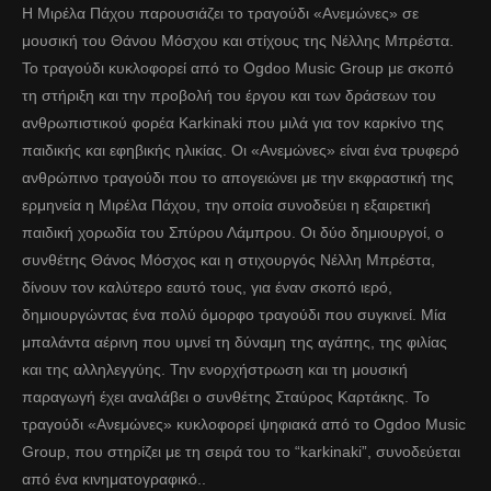
Η Μιρέλα Πάχου παρουσιάζει το τραγούδι «Ανεμώνες» σε
μουσική του Θάνου Μόσχου και στίχους της Νέλλης Μπρέστα.
Το τραγούδι κυκλοφορεί από το Ogdoo Music Group με σκοπό
τη στήριξη και την προβολή του έργου και των δράσεων του
ανθρωπιστικού φορέα Karkinaki που μιλά για τον καρκίνο της
παιδικής και εφηβικής ηλικίας. Οι «Ανεμώνες» είναι ένα τρυφερό
ανθρώπινο τραγούδι που το απογειώνει με την εκφραστική της
ερμηνεία η Μιρέλα Πάχου, την οποία συνοδεύει η εξαιρετική
παιδική χορωδία του Σπύρου Λάμπρου. Οι δύο δημιουργοί, ο
συνθέτης Θάνος Μόσχος και η στιχουργός Νέλλη Μπρέστα,
δίνουν τον καλύτερο εαυτό τους, για έναν σκοπό ιερό,
δημιουργώντας ένα πολύ όμορφο τραγούδι που συγκινεί. Μία
μπαλάντα αέρινη που υμνεί τη δύναμη της αγάπης, της φιλίας
και της αλληλεγγύης. Την ενορχήστρωση και τη μουσική
παραγωγή έχει αναλάβει ο συνθέτης Σταύρος Καρτάκης. Το
τραγούδι «Ανεμώνες» κυκλοφορεί ψηφιακά από το Ogdoo Music
Group, που στηρίζει με τη σειρά του το “karkinaki”, συνοδεύεται
από ένα κινηματογραφικό..