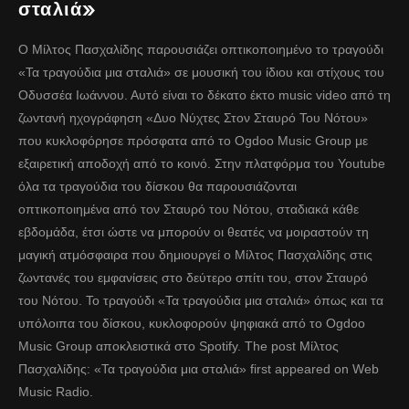
σταλιά»
Ο Μίλτος Πασχαλίδης παρουσιάζει οπτικοποιημένο το τραγούδι
«Τα τραγούδια μια σταλιά» σε μουσική του ίδιου και στίχους του
Οδυσσέα Ιωάννου. Αυτό είναι το δέκατο έκτο music video από τη
ζωντανή ηχογράφηση «Δυο Νύχτες Στον Σταυρό Του Νότου»
που κυκλοφόρησε πρόσφατα από το Ogdoo Music Group με
εξαιρετική αποδοχή από το κοινό. Στην πλατφόρμα του Youtube
όλα τα τραγούδια του δίσκου θα παρουσιάζονται
οπτικοποιημένα από τον Σταυρό του Νότου, σταδιακά κάθε
εβδομάδα, έτσι ώστε να μπορούν οι θεατές να μοιραστούν τη
μαγική ατμόσφαιρα που δημιουργεί ο Μίλτος Πασχαλίδης στις
ζωντανές του εμφανίσεις στο δεύτερο σπίτι του, στον Σταυρό
του Νότου. Το τραγούδι «Τα τραγούδια μια σταλιά» όπως και τα
υπόλοιπα του δίσκου, κυκλοφορούν ψηφιακά από το Ogdoo
Music Group αποκλειστικά στο Spotify. The post Μίλτος
Πασχαλίδης: «Τα τραγούδια μια σταλιά» first appeared on Web
Music Radio.