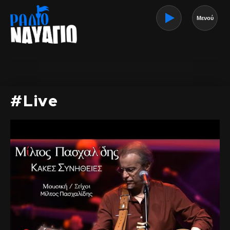
Μενού
#Live