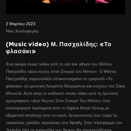
2 Μαρτίου 2023
Νέες Κυκλοφορίες
(Music video) Μ. Πασχαλίδης: «Το
φλασάκι»
Ένα ακόμα music video από το νέο live album του Μίλτου
Πασχαλίδη «Δυο νύχτες στον Σταυρό του Νότου». Ο Μίλτος
Πασχαλίδης παρουσιάζει οπτικοποιημένο το τραγούδι «Το
φλασάκι» σε μουσική Λαυρέντη Μαχαιρίτσα και στίχους του Σάκη
Μπουλά. Αυτό είναι το ενδέκατο music video από τη ζωντανή
ηχογράφηση «Δυο Νύχτες Στον Σταυρό Του Νότου» που
κυκλοφόρησε πρόσφατα από το Ogdoo Music Group με
εξαιρετική αποδοχή από το κοινό, ξεπερνώντας έως τώρα τις
τριακόσιες χιλιάδες ακροάσεις στο Spotify. Στην πλατφόρμα του
Youtube όλα τα τραγούδια του δίσκου θα παρουσιάζονται