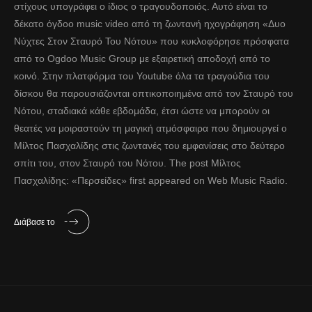
στίχους υπογράφει ο ίδιος ο τραγουδοποιός. Αυτό είναι το
δέκατο όγδοο music video από τη ζωντανή ηχογράφηση «Δυο
Νύχτες Στον Σταυρό Του Νότου» που κυκλοφόρησε πρόσφατα
από το Ogdoo Music Group με εξαιρετική αποδοχή από το
κοινό. Στην πλατφόρμα του Youtube όλα τα τραγούδια του
δίσκου θα παρουσιάζονται οπτικοποιημένα από τον Σταυρό του
Νότου, σταδιακά κάθε εβδομάδα, έτσι ώστε να μπορούν οι
θεατές να μοιραστούν τη μαγική ατμόσφαιρα που δημιουργεί ο
Μίλτος Πασχαλίδης στις ζωντανές του εμφανίσεις στο δεύτερο
σπίτι του, στον Σταυρό του Νότου. The post Μίλτος
Πασχαλίδης: «Περσείδες» first appeared on Web Music Radio.
Διάβασε το