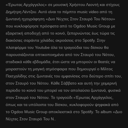
«Έρωτας Αρχάγγελος» σε μουσική Χρήστου Λεοντή και στίχους
Δημήτρη Λέντζου. Αυτό είναι το πέμπτο music video από τη
ζωντανή ηχογράφηση «Δυο Νύχτες Στον Σταυρό Του Νότου»
που κυκλοφόρησε πρόσφατα από το Ogdoo Music Group με
εξαιρετική αποδοχή από το κοινό, ξεπερνώντας έως τώρα τις
διακόσιες σαράντα χιλιάδες ακροάσεις στο Spotify. Στην
πλατφόρμα του Youtube όλα τα τραγούδια του δίσκου θα
παρουσιάζονται οπτικοποιημένα από τον Σταυρό του Νότου,
σταδιακά κάθε εβδομάδα, έτσι ώστε να μπορούν οι θεατές να
μοιραστούν τη μαγική ατμόσφαιρα που δημιουργεί ο Μίλτος
Πασχαλίδης στις ζωντανές του εμφανίσεις στο δεύτερο σπίτι του,
στον Σταυρό του Νότου. Κάθε Σάββατο και αυτή την χειμερινή
περίοδο το κοινό του μπορεί να τον απολαύσει ζωντανά, φυσικά
στον Σταυρό του Νότου. Το τραγούδι «Έρωτας Αρχάγγελος,
όπως και τα υπόλοιπα του δίσκου, κυκλοφορούν ψηφιακά από
το Ogdoo Music Group αποκλειστικά στο Spotify. Το album «Δυο
Νύχτες Στον Σταυρό Του Ν..