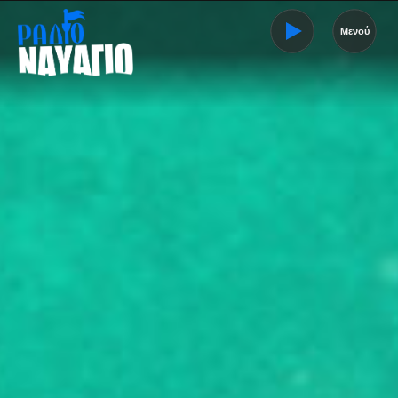
Μενού