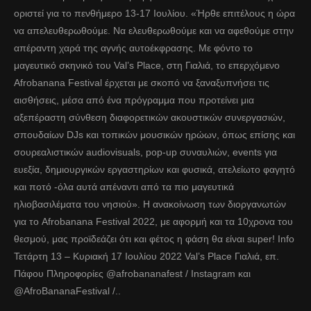
οριστεί για το πενθήμερο 13-17 Ιουλίου. «Ήρθε επιτέλους η ώρα
να απελευθερωθούμε. Να ελευθερωθούμε και να αφεθούμε στην
απέραντη χαρά της αγνής αυτοέκφρασης. Με φόντο το
μαγευτικό σκηνικό του Val’s Place, στη Γιαλιά, το επερχόμενο
Afrobanana Festival έρχεται με σκοπό να ξαναξυπνήσει τις
αισθήσεις, μέσα από ένα πρόγραμμα που προτείνει μια
αξεπέραστη σύνθεση διαφορετικών ακουστικών συνεργασιών,
σπουδαίων DJs και τοπικών μουσικών ηρώων, όπως επίσης και
σουρεαλιστικών audiovisuals, pop-up συναυλιών, events για
ευεξία, δημιουργικών εργαστηρίων και φυσικά, ατελείωτο φαγητό
και ποτό -όλα αυτά απέναντι από τα πιο μαγευτικά
ηλιοβασιλέματα του νησιού». Η ανακοίνωση των διοργανωτών
για το Afrobanana Festival 2022, με αφορμή και τα 10χρονα του
θεσμού, μας προϊδεάζει ότι και φέτος η φάση θα είναι super! Info
Τετάρτη 13 – Κυριακή 17 Ιουλίου 2022 Val’s Place Γιαλιά, επ.
Πάφου Πληροφορίες @afrobananafest / Instagram και
@AfroBananaFestival /..