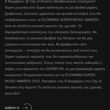
8 Νοεμβρίου @ City of Dreams Mediterranean στηΛεμεσό!
Super μουσική από Super καλλιτέχνες σε μια βραδιά γεμάτη
βραβεύσεις, ζωντανές εμφανίσεις και φυσικά εκπλήξεις που θα
επιβεβαιώσουν πως τα ECOMMBX SUPER MUSIC AWARDS
είναι το απόλυτο μουσικό γεγονός της χρονιάς. Οι
δημοφιλέστεροι καλλιτέχνες της ελληνικής δισκογραφίας, θα
διεκδικήσουν τα μουσικά βραβεία της Κύπρου και θα μας
χαρίσουν εντυπωσιακά live acts, θα βραβευτούν από
απονεμητές – έκπληξη και θα συναντήσουν από κοντά τους
Super τυχερούς ακροατές που θα παρακολουθήσουν την
εντυπωσιακή εκδήλωση. Όπως πάντα τους νικητές καθορίζει η
ψήφος των ακροατών του SUPER FM, σε μια ψηφοφορία γεμάτη
ανατροπές! Ετοιμαστείτε λοιπόν για τα ECOMMBX SUPER
MUSIC AWARDS 2023. Ραντεβού στις 8 Νοεμβρίου στο City of
Dreams στη Λεμεσό! Το απόλυτο μουσικό γεγονός της χρονιάς,
είναι εδώ!
Διάβασε το