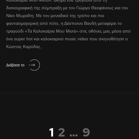
Καλοκαίρια Μου Μισά», ακόμα ένα τραγούδι από τη
δισκογραφική της σύμπραξη με τον Γιώργο Θεοφάνους και τον
Νίκο Μωραΐτη. Με τον μοναδικό της τρόπο και πιο
φαντασμαγορική από πότε, η Δέσποινα Βανδή μεταφέρει το
τραγούδι «Τα Καλοκαίρια Μου Μισά» στις οθόνες μας μέσα από
ένα super hot και καλοκαιρινό music video που σκηνοθέτησε ο
Κώστας Καρύδας.
Διάβασε το
1
2
…
9