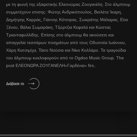
με τη φωνή της εξαιρετικής Ελεονώρας Ζουγανέλη. Στο άλμπουμ
συμμετέχουν επισης: Φώτης Ανδρικόπουλος, Βιολέτα Ίκαρη,
Δημήτρης Καρράς, Γιάννης Κότσιρας, Σωκράτης Μάλαμας, Εύα
Ξένου, Βάλια Σωμαράκη, Τζώρτζια Κεφαλά και Κώστας
Τριανταφυλλίδης. Επίσης στο άλμπουμ θα ακούσετε και
απαγγελία τεσσάρων ποιημάτων από τους Οδυσσέα Ιωάννου,
Χάρη Κατσιμίχα, Τάσο Νούσια και Νίκο Κολλάρο. Τα τραγούδια
του άλμπουμ κυκλοφορούν από το Οgdoo Music Group. The
post ΕΛΕΟΝΩΡΑ ΖΟΥΓΑΝΕΛΗ«Γαρδένια» firs..
Διάβασε το