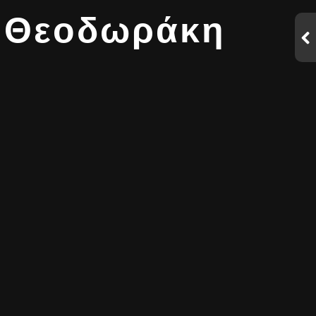
η Θεοδωράκη