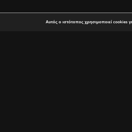
Αυτός ο ιστότοπος χρησιμοποιεί cookies γ
Τραγούδια του αγώνα του Μί
Οι Βασίλης Λέκκας, Μπέττυ 
Η Ιερά Μητρόπολης Ταμασού κ
σπουδαίου Μίκη Θεοδωράκη.
Η συναυλία θα πραγματοποιηθ
Ορεινής στη Λευκωσία.
Στη μεγάλη αυτή βραδιά δεν 