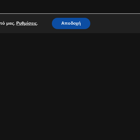
οπό μας.
.
Αποδοχή
Ρυθμίσεις
ώνα του μεγάλου και
ητρόπολης Ταμασού και