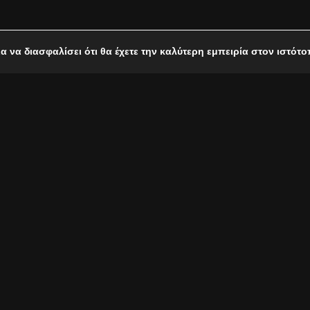
ια να διασφαλίσει ότι θα έχετε την καλύτερη εμπειρία στον ιστότ
κη Θεοδωράκη με 3 αγαπημένους καλλιτέχνες
Χαρλαύτη και Παναγιώτης Πετράκης τιμούν τον Μίκη Θεοδωράκη
αι Ορεινής διοργανώνει μεγάλη συναυλία με τραγούδια του αγ
εί το Σάββατο 16 Ιουλίου στην Πολιτιστική σκηνή της Ιεράς Μ
θα μπορούσαν να λείπουν καλλιτέχνες του χώρου.