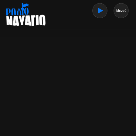
Μενού