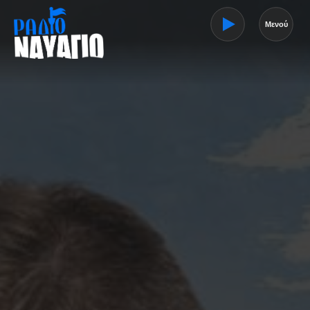
Μενού