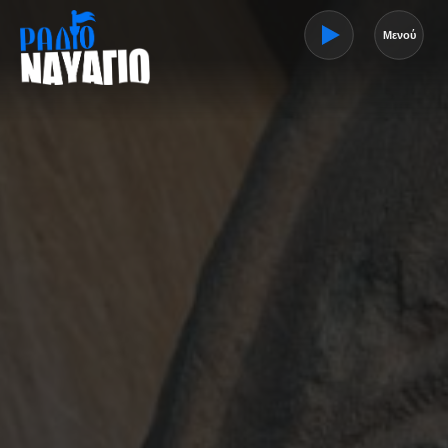
Μενού