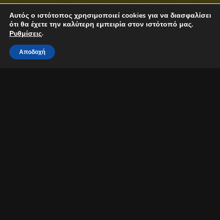
Αυτός ο ιστότοπος χρησιμοποιεί cookies για να διασφαλίσει
ότι θα έχετε την καλύτερη εμπειρία στον ιστότοπό μας.
.
Ρυθμίσεις
Αποδοχή
ΓΙΑΝΝΗΣ ΧΑΡΟΥΛΗΣ Live
Σάββατο 5 Ιουνίου 2021
Ώρα έναρξης: 21:00
Θεατράκι Κοινοτικού Πάρκου Λυμπιών
Τηλέφωνο κρατήσεων: 99810011Πηγή:
go2cyprus.events