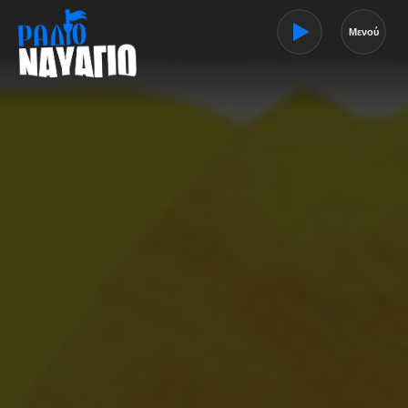
Μενού