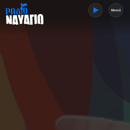
Μενού