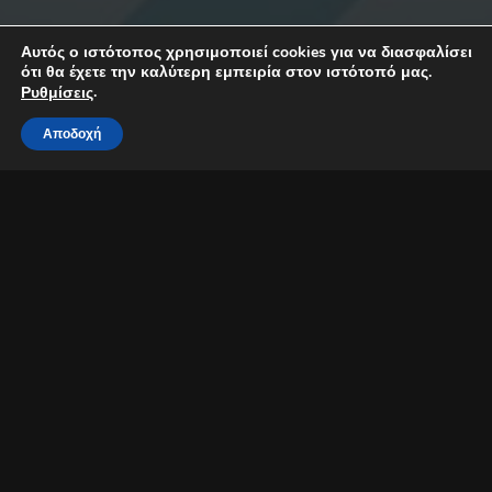
Αυτός ο ιστότοπος χρησιμοποιεί cookies για να διασφαλίσει
ότι θα έχετε την καλύτερη εμπειρία στον ιστότοπό μας.
.
Ρυθμίσεις
Αποδοχή
Stavento και Ήβη Αδάμου live στη Λευκωσία
Το αγαπημένο μας καλλιτεχνικό – και όχι μόνο – ζευγάρι για μια
εκρηκτική εμφάνιση στη Λευκωσία
Ο Μιχάλης Κουινέλης (a.k.a. Stavento) και Ήβη Αδάμου, ένα από
τα πιο αγαπημένα ζευγάρια της μουσικής σκηνής και όχι μόνο,
ετοιμάζουν βαλίτσες και έρχονται στο νησί μας!
Οι δύο τους θα πραγματοποιήσουν μια άκρως καλοκαιρινή
συναυλία, την Τρίτη 5 Ιουλίου στο Θεατράκι Κοινοτικού Πάρκου