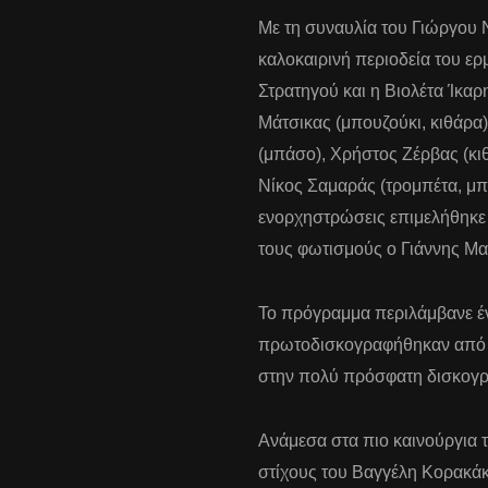
Με τη συναυλία του Γιώργου Ν
καλοκαιρινή περιοδεία του ερ
Στρατηγού και η Βιολέτα Ίκαρ
Μάτσικας (μπουζούκι, κιθάρα
(μπάσο), Χρήστος Ζέρβας (κι
Νίκος Σαμαράς (τρομπέτα, μπ
ενορχηστρώσεις επιμελήθηκε
τους φωτισμούς ο Γιάννης Μα
Το πρόγραμμα περιλάμβανε έν
πρωτοδισκογραφήθηκαν από ά
στην πολύ πρόσφατη δισκογρα
Ανάμεσα στα πιο καινούργια τ
στίχους του Βαγγέλη Κορακάκη