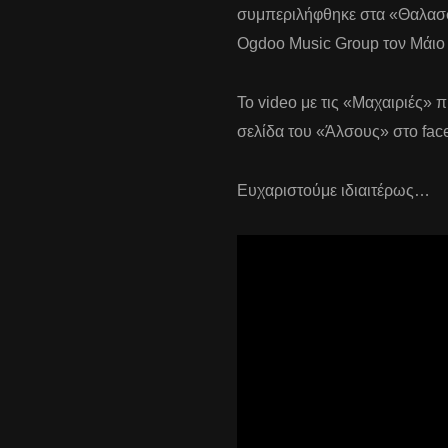
συμπεριλήφθηκε στα «Θαλασσ
Ogdoo Music Group τον Μάιο
Το video με τις «Μαχαιριές» 
σελίδα του «Άλσους» στο fac
Ευχαριστούμε ιδιαιτέρως…