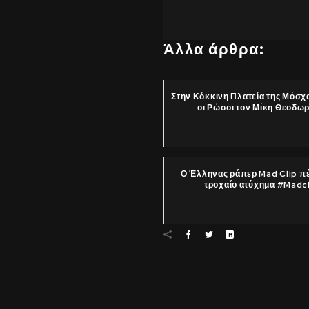
Άλλα άρθρα:
Στην Κόκκινη Πλατεία της Μόσχ
οι Ρώσοι τον Μίκη Θεοδω
Ο Έλληνας ράπερ Mad Clip π
τροχαίο ατύχημα #Madc