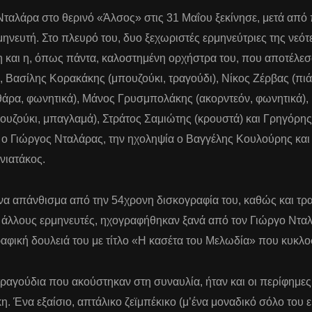
ταλάρα στο θερινό «Άλσος» στις 31 Μαΐου ξεκίνησε, μετά από 
μηνευτή. Στο πλευρό του, δυο ξεχωριστές ερμηνεύτριες της νεότ
η και η, όπως πάντα, καλοστημένη ορχήστρα του, που αποτέλεσ
), Βασίλης Κορακάκης (μπουζούκι, τραγούδι), Νίκος Ζέρβας (π
θάρα, φωνητικά), Μάνος Γρυσμπολάκης (ακορντεόν, φωνητικά), 
ουζούκι, μπαγλαμά), Στράτος Σαμιώτης (κρουστά) και Γρηγόρης 
 ο Γιώργος Νταλάρας, την ηχοληψία ο Βαγγέλης Κουλούρης και
νιατάκος.
α απάνθισμα από την 54χρονη δισκογραφία του, καθώς και τρ
λλους ερμηνευτές, ηχογραφήθηκαν ξανά από τον Γιώργο Ντα
φική δουλειά του με τίτλο «Η κασέτα του Μελωδία» που κυκλο
ραγούδια που ακούστηκαν στη συναυλία, ήταν και οι περίφημες
. Ένα εξαίσιο, απτάλικο ζεϊμπέκικο (μ’ένα μοναδικό σόλο του 