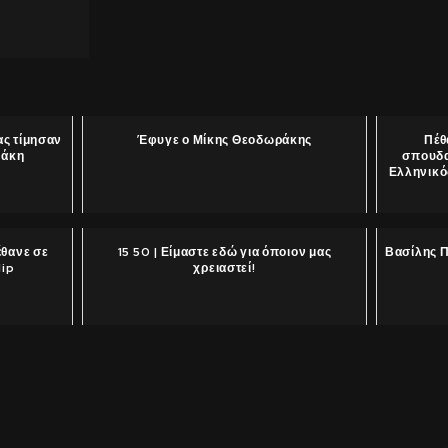
ας τίμησαν
Έφυγε ο Μίκης Θεοδωράκης
Πέθ
ράκη
σπουδα
Ελληνικός
έθανε σε
15 50 | Είμαστε εδώ για όποιον μας
Βασίλης 
lip
χρειαστεί!