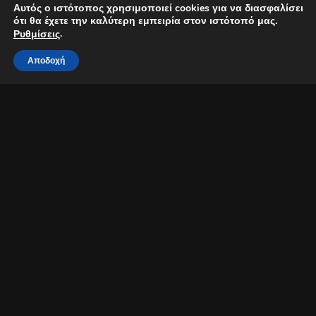
Αυτός ο ιστότοπος χρησιμοποιεί cookies για να διασφαλίσει
ότι θα έχετε την καλύτερη εμπειρία στον ιστότοπό μας.
.
Ρυθμίσεις
Αποδοχή
Ο Μίλτος Πασχαλίδης στο Downtown Live στις 30/12/2022!
Ελάχιστη κατανάλωση ανά άτομο: €15
Πηγή:
go2cyprus.events