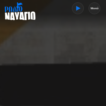
Μενού