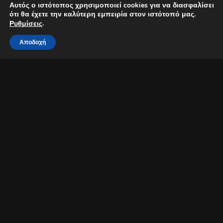
Αυτός ο ιστότοπος χρησιμοποιεί cookies για να διασφαλίσει
ότι θα έχετε την καλύτερη εμπειρία στον ιστότοπό μας.
.
Ρυθμίσεις
Αποδοχή
Ο Αυγερινός Στυλιανού live στη Λευκωσία
Ο ταλαντούχος ερμηνευτής σε ένα μοναδικό μουσικό ταξίδι
Από τους πιο ταλαντούχους και χαρισματικούς καλλιτέχνες του
νησιού, ο Αυγερινός Στυλιανού, ετοιμάζεται να μας ταξιδέψει με
τραγούδια που όλοι αγαπήσαμε.
Κάθε Παρασκευή λοιπόν, ο νεαρός Κύπριος ερμηνευτής θα μας
παρασέρνει σε ροκ και εντέχνες μουσικές του χθες και του
σήμερα σε ένα μοναδικό μουσικό συναπάντημα.