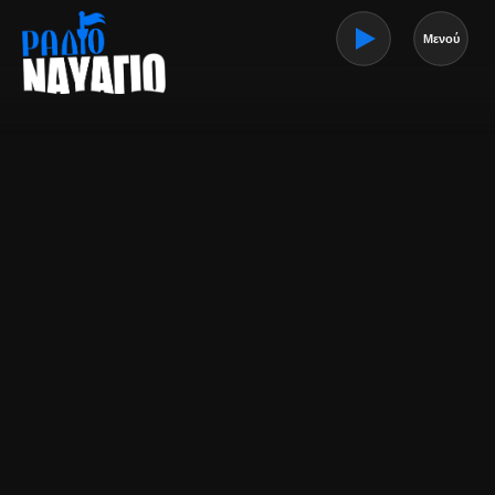
Μενού