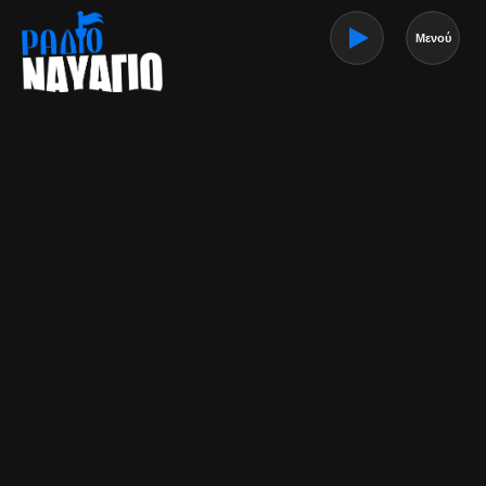
Μενού