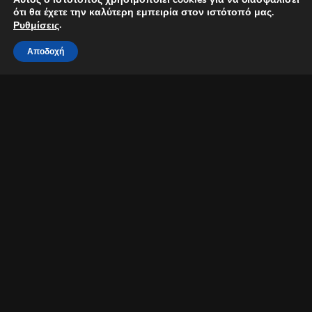
ότι θα έχετε την καλύτερη εμπειρία στον ιστότοπό μας.
.
Ρυθμίσεις
Αποδοχή
Latin Jazz με τους Macumba
Σειρά συναυλιών Τζαζ Μουσικής
Οι Macumba σας προσκαλούν σε μια διαφορετική προσέγγιση
της λάτιν μουσικής, ένα εκρηκτικό μείγμα βραζιλιάνικης funk,
σάμπα, ρούμπα, guaguanco, afro-cuban, μέσα από μία
σύγχρονη jazz αισθητική στον κήπο του Τεχνόπολις 20, την
Παρασκευή, 10 Σεπτεμβρίου 2021, ώρα 8μμ.
Το γνωστό συγκρότημα Macumba παρουσιάζει ένα δυναμικό
ρεπερτόριο που περιλαμβάνει πρωτότυπα τραγούδια και