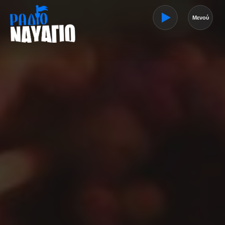
Μενού