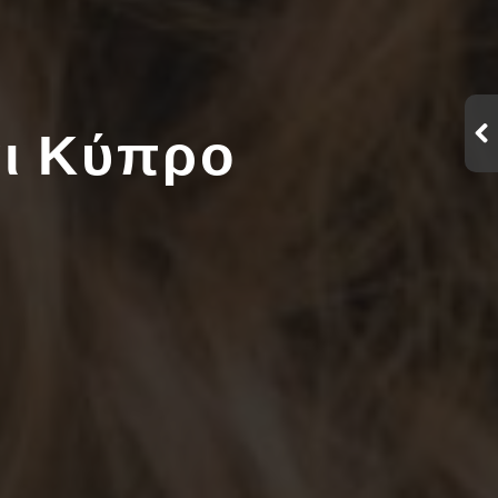
αι Κύπρο