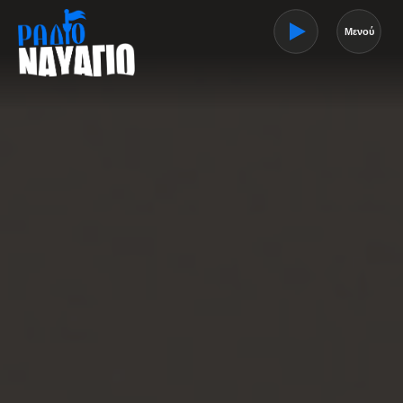
Μενού