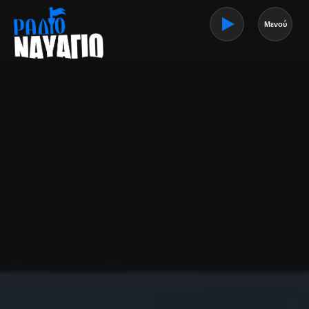
Μενού