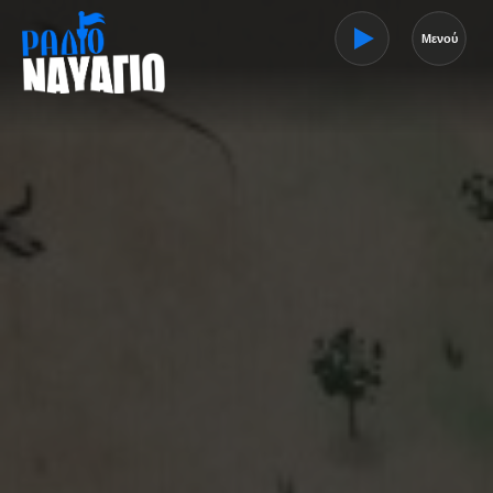
Μενού