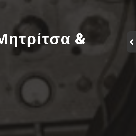
 Μητρίτσα &