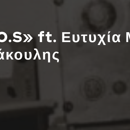
.O.S» ft. Ευτυχία
άκουλης