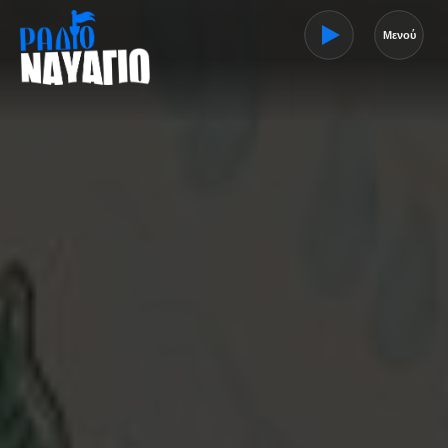
Μενού