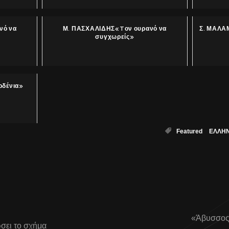
νό να
Μ. ΠΑΣΧΑΛΙΔΗΣ«Tον ουρανό να
Σ. ΜΑΛΑ
συγχωρείς»
δένια»
Featured
ΕΛΛΗΝ
«Άβυσσος
σει το σχήμα