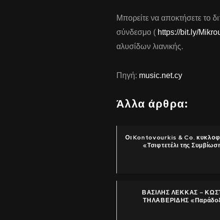
Μπορείτε να αποκτήσετε το δ
σύνδεσμο (
https://bit.ly/Mik
αλυσίδων λιανικής.
Πηγή:
music.net.cy
Άλλα άρθρα:
Οι Kontovourkis & Co. κυκλο
«Τσιφτετέλι της Συμβίωσ
ΒΑΣΙΛΗΣ ΛΕΚΚΑΣ – ΚΩΣ
ΤΗΛΑΒΕΡΙΔΗΣ «Παράδο