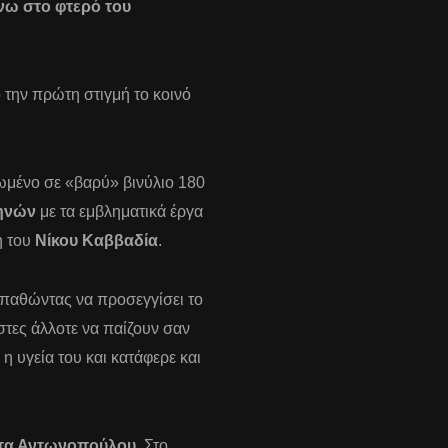
ω στο φτερό του
 την πρώτη στιγμή το κοινό
μένο σε «βαρύ» βινύλιο 180
ηνών
με τα εμβληματικά έργα
η του
Νίκου Καββαδία
.
παθώντας να προσεγγίσει το
στες άλλοτε να παίζουν σαν
η υγεία του και κατάφερε και
ίτα Αντωνοπούλου
. Στο