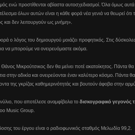
θμός ενώ προστίθενται αβίαστα αυτοσχεδιασμοί. Όλα όμως αυτά
έλεσμα όλων αυτών είναι η κάθε φορά νέα γενιά να θεωρεί ότι 
ς και δεν λειτουργούν ως μνήμη».
φορά ο λόγος του δημιουργού μοιάζει προφητικός. Στις δύσκολ
ια να μπορούμε να ονειρευόμαστε ακόμα.
Θάνος Μικρούτσικος δεν θα μείνει ποτέ ακατοίκητος. Πάντα θα 
α στην αδικία και ονειρεύονται έναν καλύτερο κόσμο. Πάντα θα 
ζοντα της γκρίζας καθημερινότητάς και βουτούν άφοβα στην αρ
ινύλιο, που αποτέλεσε αναμφίβολα το
δισκογραφικό γεγονός τ
oo Music Group.
δοσης του έργου είναι ο ραδιοφωνικός σταθμός Μελωδία 99,2.