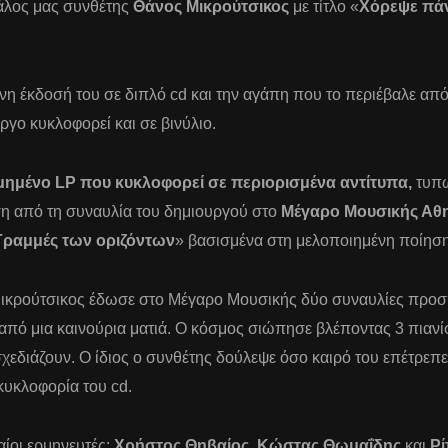
γάλος μας συνθέτης
Θάνος Μικρούτσικος
με τίτλο «
Χόρεψε πάν
ένη έκδοσή του σε διπλό cd και την αγάπη που το περιέβαλε από
ργο κυκλοφορεί και σε βινύλιο.
θμημένο
LP
που κυκλοφορεί σε περιορισμένα αντίτυπα,
τυπω
ηση από τη συναυλία του δημιουργού στο
Μέγαρο Μουσικής Αθ
Γραμμές των οριζόντων
» βασισμένα στη μελοποιημένη ποίησ
Μικρούτσικος έδωσε στο Μέγαρο Μουσικής δύο συναυλίες προσ
από μια καινούρια ματιά. Ο κόσμος σιώπησε βλέποντας 3 πιανί
σχεδιάζουν. Ο ίδιος ο συνθέτης δούλεψε όσο καιρό του επέτρεπε 
κυκλοφορία του cd.
αίοι ερμηνευτές:
Χρήστος Θηβαίος
,
Κώστας Θωμαΐδης
και
Ρ