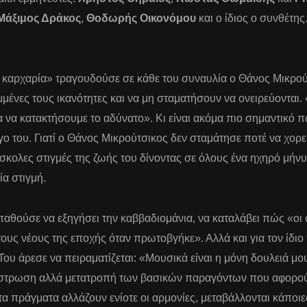
Μάξιμος Δράκος
,
Θοδωρής Οικονόμου
και ο ίδιος ο συνθέτη
 καρχαρία» τραγουδούσε σε κάθε του συναυλία ο Θάνος Μικρού
ένες τους ικανότητες και να μη σταματήσουν να ονειρεύονται. «Γ
να κατακτήσουμε το αδύνατο». Κι είναι ακόμα πιο σημαντικό πω
ργο του. Γιατί ο Θάνος Μικρούτσικος δεν σταμάτησε ποτέ να χορ
ύσκολες στιγμές της ζωής του δίνοντας σε όλους ένα ηχηρό μή
ία στιγμή.
θούσε να εξηγήσει την καββαδιομάνια, να καταλάβει πώς «οι ση
τους νέους της εποχής όταν πρωτοβγήκε». Αλλά και για τον ίδιο 
Του άρεσε να πειραματίζεται: «Μουσικά είναι η μόνη δουλειά μο
ήστρωση αλλά μετατροπή των βασικών παραγόντων που αφορού
τα πράγματα αλλάζουν ενίοτε οι αρμονίες, μεταβάλλονται κάποιε