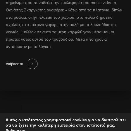
σημείωμα που συνοδεύει την κυκλοφορία του music video ο
Θανάσης Σκαργιώτης αναφέρει: «Κάτω από τα πλατάνια, δίπλα
στα ρυάκια, στην πλατεία του χωριού, στο παλιό δημοτικό
σχολείο, στο πέτρινο γεφύρι, στην αυλή με τα λουλούδια της
γιαγιάς…μάλλον σε αυτά τα μέρη καρφώθηκαν μέσα μου οι
πρώτες νότες αυτού του τραγουδιού. Μετά από χρόνια
αντάμωσαν με τα λόγια τ..
Διάβασε το
Αυτός ο ιστότοπος χρησιμοποιεί cookies για να διασφαλίσει
©
Ράδιο Ναυάγιο
• Powered by
LOIZ Web Productions
ότι θα έχετε την καλύτερη εμπειρία στον ιστότοπό μας.
.
Ρυθμίσεις