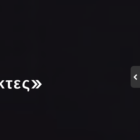
κτες»