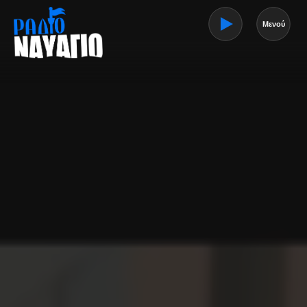
Μενού