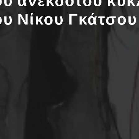
ου ανέκδοτου κύκ
ου Νίκου Γκάτσου