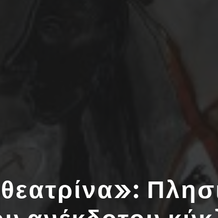
θεατρίνα»: Πλησι