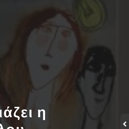
άζει η