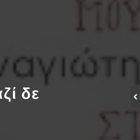
ζί δε