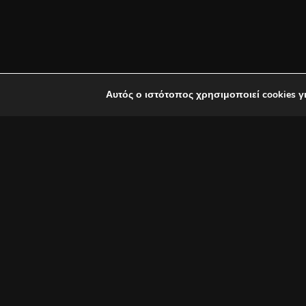
Αυτός ο ιστότοπος χρησιμοποιεί cookies γ
Η συνεργασία έκπληξη του
Το
Ogdoo
music
group
με ιδ
ερμηνευτή τον
Χρήστο Θηβα
εξαιρετική ερωτική μπαλάντα
Χρήστου Θηβαίου
που για μ
Το τραγούδι τους παρουσιάστ
στην Ζακυνθο όπου και γυρίσ
άκουσε. Το τραγούδι κυκλοφο