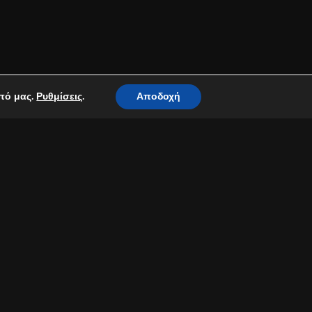
οπό μας.
.
Αποδοχή
Ρυθμίσεις
του
Παναγιώτη Μάργαρη
με
ς Μάργαρης
μας χαρίζει μια
ακτηριστική ερμηνεία του
ένα τραγούδι.
συναυλία που έδωσαν μαζί
εντυπώσεις του κοινού που το
 όλες τις ψηφιακές