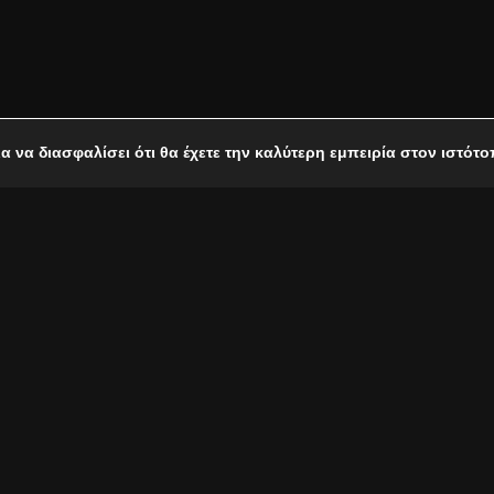
ια να διασφαλίσει ότι θα έχετε την καλύτερη εμπειρία στον ιστότ
 Χρήστου Θηβαίου με τον Παναγιώτη Μάργαρη
.
ιαίτερη χαρά παρουσιάζει το νέο τραγούδι
«Μαζί δε φοβάμαι»
ίο
! Ο αναγνωρισμένος και βραβευμένος κιθαρίστας
Παναγιώτη
 σε στίχους που έγραψε ο
Οδυσσέας Ιωάννου
με την πάντα χαρ
ια ακόμα φορά καταφέρνει να απογειώνει με τον δικό του τρόπο 
ηκε για πρώτη φορά ζωντανά τον Σεπτέμβριο του 2023, σε μια 
τηκε το video της
Τερέζας Ασημακοπούλου
, κερδίζοντας τις 
ρεί ψηφιακά από το
Ogdoo Music Group
και είναι διαθέσιμο σε