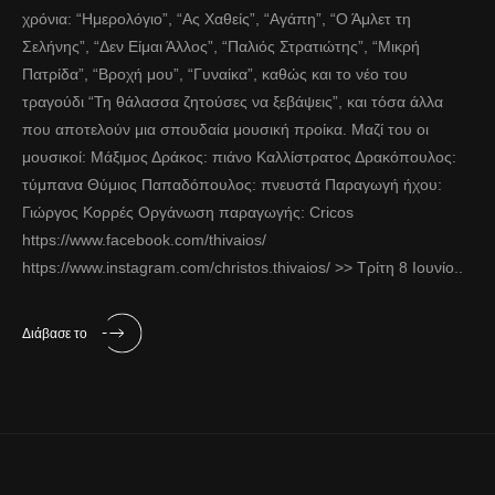
χρόνια: “Ημερολόγιο”, “Ας Χαθείς”, “Αγάπη”, “Ο Άμλετ τη
Σελήνης”, “Δεν Είμαι Άλλος”, “Παλιός Στρατιώτης”, “Μικρή
Πατρίδα”, “Βροχή μου”, “Γυναίκα”, καθώς και το νέο του
τραγούδι “Τη θάλασσα ζητούσες να ξεβάψεις”, και τόσα άλλα
που αποτελούν μια σπουδαία μουσική προίκα. Μαζί του οι
μουσικοί: Μάξιμος Δράκος: πιάνο Καλλίστρατος Δρακόπουλος:
τύμπανα Θύμιος Παπαδόπουλος: πνευστά Παραγωγή ήχου:
Γιώργος Κορρές Οργάνωση παραγωγής: Cricos
https://www.facebook.com/thivaios/
https://www.instagram.com/christos.thivaios/ >> Τρίτη 8 Ιουνίο..
Διάβασε το