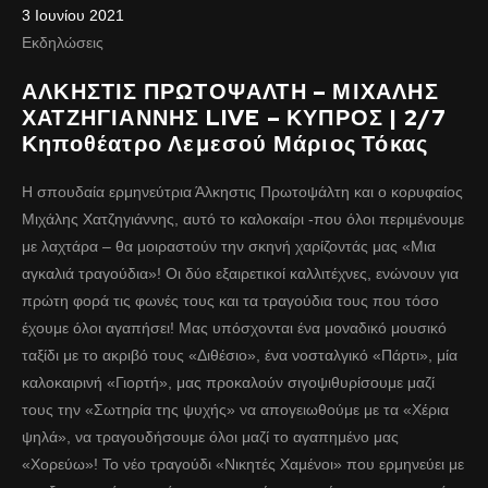
3 Ιουνίου 2021
Εκδηλώσεις
ΑΛΚΗΣΤΙΣ ΠΡΩΤΟΨΑΛΤΗ – ΜΙΧΑΛΗΣ
ΧΑΤΖΗΓΙΑΝΝΗΣ LIVE – ΚΥΠΡΟΣ | 2/7
Κηποθέατρο Λεμεσού Μάριος Τόκας
Η σπουδαία ερμηνεύτρια Άλκηστις Πρωτοψάλτη και ο κορυφαίος
Μιχάλης Χατζηγιάννης, αυτό το καλοκαίρι -που όλοι περιμένουμε
με λαχτάρα – θα μοιραστούν την σκηνή χαρίζοντάς μας «Μια
αγκαλιά τραγούδια»! Οι δύο εξαιρετικοί καλλιτέχνες, ενώνουν για
πρώτη φορά τις φωνές τους και τα τραγούδια τους που τόσο
έχουμε όλοι αγαπήσει! Μας υπόσχονται ένα μοναδικό μουσικό
ταξίδι με το ακριβό τους «Διθέσιο», ένα νοσταλγικό «Πάρτι», μία
καλοκαιρινή «Γιορτή», μας προκαλούν σιγοψιθυρίσουμε μαζί
τους την «Σωτηρία της ψυχής» να απογειωθούμε με τα «Χέρια
ψηλά», να τραγουδήσουμε όλοι μαζί το αγαπημένο μας
«Χορεύω»! Το νέο τραγούδι «Νικητές Χαμένοι» που ερμηνεύει με