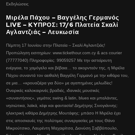
Εκδηλώσεις
Μιρέλα Πάχου – Βαγγέλης Γερμανός
LIVE – KYΠΡΟΣ: 17/6 Πλατεία Σκαλί
Αγλαντζιάς – Λευκωσία
Πέμπτη 17 Ιουνίου στην Πλατεία – Σκαλί Αγλαντζιάς!
Προπώληση εισιτηρίων: www.tickethour.com.cy & acs courier
(77777040) Πληροφορίες: 99059257 Με την αστείρευτη
ενέργεια, το χαμόγελο και βέβαια… το ακορντεόν της, η Μιρέλα
Πάχου συναντά τον αειθαλή Βαγγέλη Γερμανό με την κιθάρα του,
σε μια… «κρουαζιέρα για δύο» με αγαπημένες μελωδίες!
Ονειρικές καλοκαιρινές βραδιές, ιδανικές μουσικές
«συναντήσεις», γεμάτες swing & latin, blues και μπαλάντες,
νησιώτικα, λαϊκά, κέφι και φαντασία! Δημήτρης Σινογιάννης:
ηλεκτρική κιθάρα Δημήτρης Μουτάφης: μπάσο Η Μιρέλα έχει
στις αποσκευές της πολύτιμες συνεργασίες με τους Θάνο
Μικρούτσικο, Λαυρέντη Μαχαιρίτσα, Διονύση Σαββόπουλο,