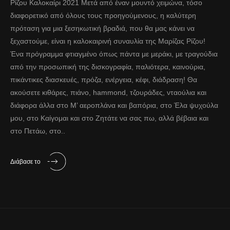
Ρίζου Καλοκαίρι 2021 Μετά από έναν μουντό χειμώνα, τόσο
διαφορετικό από όλους τους προηγούμενους, η καλύτερη
πρόταση για μια ξεσηκωτική βραδιά, που θα μας κάνει να
ξεχαστούμε, είναι η καλοκαιρινή συναυλία της Μαρίζας Ρίζου!
Ένα πρόγραμμα φτιαγμένο όπως πάντα με μεράκι, με τραγούδια
από την προσωπική της δισκογραφία, παλιότερα, καινούρια,
πικάντικες διασκευές, πρόζα, ενέργεια, κέφι, διάδραση! Θα
ακούσετε κιθάρες, πιάνο, hammond, τζουράδες, νταούλια και
διάφορα άλλα στο Μ’ αεροπλάνα και βαπόρια, στο Έλα ψυχούλα
μου, στο Καίγομαι και στο Ζητάτε να σας πω, αλλά βέβαια και
στο Πετάω, στο..
Διάβασε το