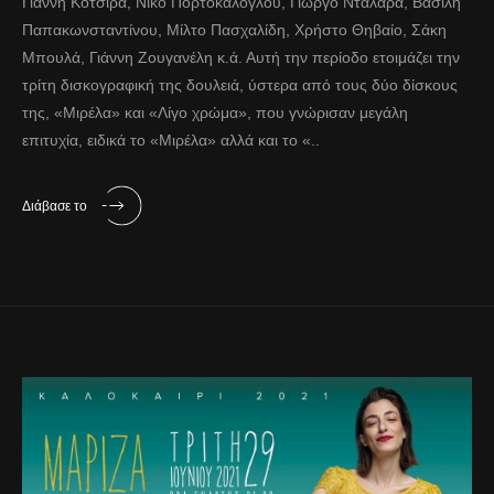
Γιάννη Κότσιρα, Νίκο Πορτοκάλογλου, Γιώργο Νταλάρα, Βασίλη
Παπακωνσταντίνου, Μίλτο Πασχαλίδη, Χρήστο Θηβαίο, Σάκη
Μπουλά, Γιάννη Ζουγανέλη κ.ά. Αυτή την περίοδο ετοιμάζει την
τρίτη δισκογραφική της δουλειά, ύστερα από τους δύο δίσκους
της, «Μιρέλα» και «Λίγο χρώμα», που γνώρισαν μεγάλη
επιτυχία, ειδικά το «Μιρέλα» αλλά και το «..
Διάβασε το