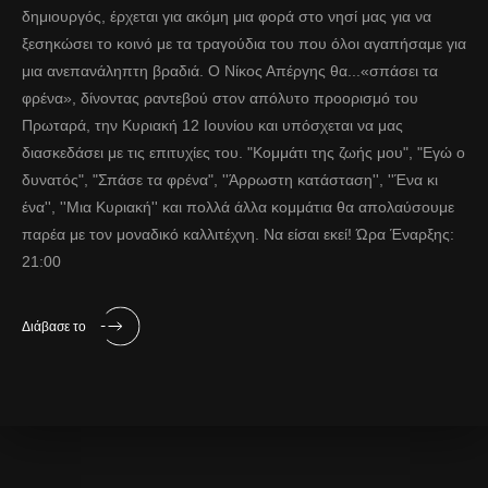
δημιουργός, έρχεται για ακόμη μια φορά στο νησί μας για να
ξεσηκώσει το κοινό με τα τραγούδια του που όλοι αγαπήσαμε για
μια ανεπανάληπτη βραδιά. Ο Νίκος Απέργης θα...«σπάσει τα
φρένα», δίνοντας ραντεβού στον απόλυτο προορισμό του
Πρωταρά, την Κυριακή 12 Ιουνίου και υπόσχεται να μας
διασκεδάσει με τις επιτυχίες του. "Κομμάτι της ζωής μου", "Εγώ ο
δυνατός", "Σπάσε τα φρένα", ''Άρρωστη κατάσταση'', ''Ένα κι
ένα'', ''Μια Κυριακή'' και πολλά άλλα κομμάτια θα απολαύσουμε
παρέα με τον μοναδικό καλλιτέχνη. Να είσαι εκεί! Ώρα Έναρξης:
21:00
Διάβασε το