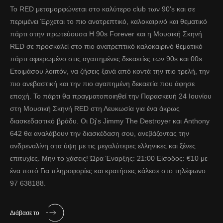
Το RED μεταμορφώνεται στο καλύτερο club των 90's και σε
περιμένει Έρχεται το πιο ανατρεπτικό, καλοκαιρινό και θεματικό
πάρτι στην πρωτεύουσα Η 90s Forever και η Μουσική Σκηνή
RED σε προσκαλεί στο πιο ανατρεπτικό καλοκαιρινό θεματικό
πάρτι αφιερωμένο στις αγαπημένες δεκαετίες των 90s και 00s.
Ετοιμάσου λοιπόν, να ζήσεις ξανά από κοντά την πιο τρελή, την
πιο ανεβαστική και την πιο αγαπημένη δεκαετία που άφησε
εποχή. Το πάρτι θα πραγματοποιηθεί την Παρασκευή 24 Ιουνίου
στη Μουσική Σκηνή RED στη Λευκωσία για ένα άκρως
διασκεδαστικό βράδυ. Οι Dj's Jimmy The Destroyer και Anthony
642 θα αναλάβουν την διασκέδαση σου, ανεβάζοντας την
ανδρεναλίνη στα ύψη με τις μεγαλύτερες ελληνικες και ξένες
επιτυχίες. Μην το χάσεις! Ώρα Έναρξης: 21:00 Είσοδος: €10 με
ένα ποτό Για πληροφορίες και κρατήσεις κάλεσε στο τηλέφωνο
97 638188.
Διάβασε το