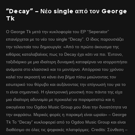
“Decay” – Νέο single από τον George
Tk
Ο George Tk μετά την κυκλοφορία του EP “Seperator”
επανέρχεται με το νέο του single “Decay”. Ο ίδιος παρουσιάζει
την τελευταία του δημιουργία: «Από το πρώτο άκουσμα της
κιθάρας καταλαβαίνεις πως το Decay έχει κάτι να πει. Έντονο,
ταξιδιάρικο με μια ιδιαίτερη δυναμική καταφέρνει να ισορροπήσει
ανάμεσα στο κλασσικό και το μοντέρνο. Απόρροια του χρόνου
καλεί τον ακροατή να κάνει ένα βήμα πίσω μειώνοντας τον
εσωτερικό του θόρυβο και αυξάνοντας την επίγνωσή του για το
τι είναι σημαντικό. Η ηλεκτρονική μουσική που πάντα της είχα
μια ιδιαίτερη αδυναμία με προκαλεί να πειραματιστώ και η
οικογένεια του Ogdoo Music Group μου δίνει την δυνατότητα να
την εκφράσω. Μερικές φορές η παρακμή είναι ωραία» – George
Tk Το “Decay” κυκλοφορεί από το Ogdoo Music Group και είναι
διαθέσιμο σε όλες τις ψηφιακές πλατφόρμες. Credits: Σύνθεση –