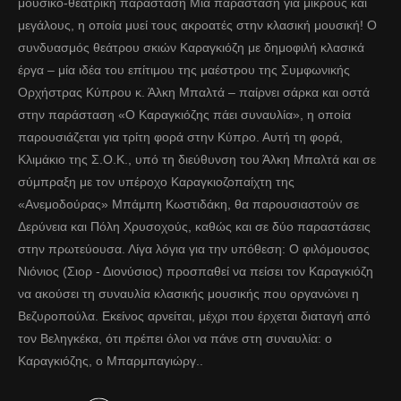
μουσικο-θεατρική παράσταση Μία παράσταση για μικρούς και
μεγάλους, η οποία μυεί τους ακροατές στην κλασική μουσική! Ο
συνδυασμός θεάτρου σκιών Καραγκιόζη με δημοφιλή κλασικά
έργα – μία ιδέα του επίτιμου της μαέστρου της Συμφωνικής
Ορχήστρας Κύπρου κ. Άλκη Μπαλτά – παίρνει σάρκα και οστά
στην παράσταση «Ο Καραγκιόζης πάει συναυλία», η οποία
παρουσιάζεται για τρίτη φορά στην Κύπρο. Αυτή τη φορά,
Κλιμάκιο της Σ.Ο.Κ., υπό τη διεύθυνση του Άλκη Μπαλτά και σε
σύμπραξη με τον υπέροχο Καραγκιοζοπαίχτη της
«Ανεμοδούρας» Μπάμπη Κωστιδάκη, θα παρουσιαστούν σε
Δερύνεια και Πόλη Χρυσοχούς, καθώς και σε δύο παραστάσεις
στην πρωτεύουσα. Λίγα λόγια για την υπόθεση: Ο φιλόμουσος
Νιόνιος (Σιορ - Διονύσιος) προσπαθεί να πείσει τον Καραγκιόζη
να ακούσει τη συναυλία κλασικής μουσικής που οργανώνει η
Βεζυροπούλα. Εκείνος αρνείται, μέχρι που έρχεται διαταγή από
τον Βεληγκέκα, ότι πρέπει όλοι να πάνε στη συναυλία: ο
Καραγκιόζης, ο Μπαρμπαγιώργ..