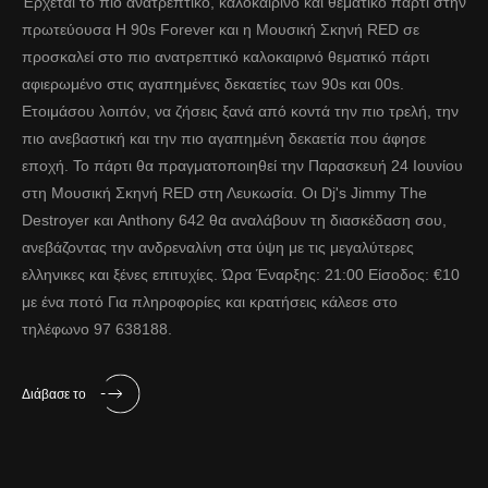
Έρχεται το πιο ανατρεπτικό, καλοκαιρινό και θεματικό πάρτι στην
πρωτεύουσα Η 90s Forever και η Μουσική Σκηνή RED σε
προσκαλεί στο πιο ανατρεπτικό καλοκαιρινό θεματικό πάρτι
αφιερωμένο στις αγαπημένες δεκαετίες των 90s και 00s.
Ετοιμάσου λοιπόν, να ζήσεις ξανά από κοντά την πιο τρελή, την
πιο ανεβαστική και την πιο αγαπημένη δεκαετία που άφησε
εποχή. Το πάρτι θα πραγματοποιηθεί την Παρασκευή 24 Ιουνίου
στη Μουσική Σκηνή RED στη Λευκωσία. Οι Dj's Jimmy The
Destroyer και Anthony 642 θα αναλάβουν τη διασκέδαση σου,
ανεβάζοντας την ανδρεναλίνη στα ύψη με τις μεγαλύτερες
ελληνικες και ξένες επιτυχίες. Ώρα Έναρξης: 21:00 Είσοδος: €10
με ένα ποτό Για πληροφορίες και κρατήσεις κάλεσε στο
τηλέφωνο 97 638188.
Διάβασε το