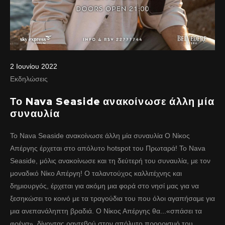
2 Ιουνίου 2022
Εκδηλώσεις
Το Nava Seaside ανακοίνωσε άλλη μία
συναυλία
Το Nava Seaside ανακοίνωσε άλλη μία συναυλία Ο Νίκος
Απέργης έρχεται στο απόλυτο hotspot του Πρωταρά! To Nava
Seaside, μόλις ανακοίνωσε και τη δεύτερή του συναυλία, με τον
μοναδικό Νίκο Απέργη! Ο ταλαντούχος καλλιτέχνης και
δημιουργός, έρχεται για ακόμη μια φορά στο νησί μας για να
ξεσηκώσει το κοινό με τα τραγούδια του που όλοι αγαπήσαμε για
μια ανεπανάληπτη βραδιά. Ο Νίκος Απέργης θα...«σπάσει τα
φρένα», δίνοντας ραντεβού στον απόλυτο προορισμό του