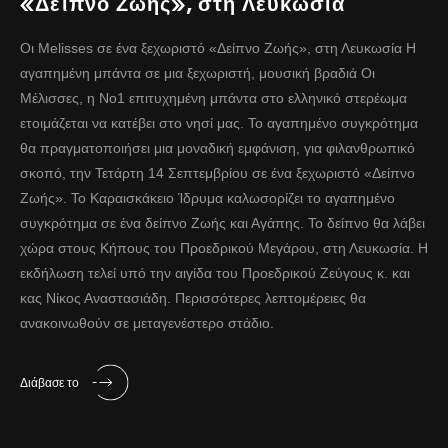
«Δείπνο Ζωής», στη Λευκωσία
Οι Melisses σε ένα ξεχωριστό «Δείπνο Ζωής», στη Λευκωσία Η
αγαπημένη μπάντα σε μια ξεχωριστή, μουσική βραδιά Οι
Μέλισσες, η No1 επιτυχημένη μπάντα στο ελληνικό στερέωμα
ετοιμάζεται να κατέβει στο νησί μας. Το αγαπημένο συγκρότημα
θα πραγματοποιήσει μια μοναδική εμφάνιση, για φιλανθρωπικό
σκοπό, την Τετάρτη 14 Σεπτεμβρίου σε ένα ξεχωριστό «Δείπνο
Ζωής». Το Καραισκάκειο Ίδρυμα καλωσορίζει το αγαπημένο
συγκρότημα σε ένα δείπνο Ζωής και Αγάπης. Το δείπνο θα λάβει
χώρα στους Κήπους του Προεδρικού Μεγάρου, στη Λευκωσία. Η
εκδήλωση τελεί υπό την αιγίδα του Προεδρικού Ζεύγους κ. και
κας Νίκος Αναστασιάδη. Περισσότερες λεπτομέρειες θα
ανακοινωθούν σε μεταγενέστερο στάδιο.
Διάβασε το