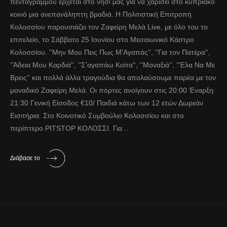
πενταγράμμου έρχεται στο νησί μας για να χαρίσει στο κυπριακό
κοινό μια ανεπανάληπτη βραδιά. Η Πολιτιστική Επιτροπή
Κολοσσίου παρουσιάζει τον Ζαφείρη Μελά Live, με όλο του το
επιτελείο, το Σάββατο 25 Ιουνίου στο Μεσαιωνικό Κάστρο
Κολοσσίου. ''Μην Μου Πεις Πως Μ'Αγαπάς'', ''Για τον Πατέρα'',
''Άδεια Μου Καρδιά'', ''Σ'αγαπάω Κοίτα'', ''Μοναξιά'', ''Έλα Να Με
Βρεις'' και πολλά άλλα τραγούδια θα απολαύσουμε παρέα με τον
μοναδικό Ζαφείρη Μελά. Οι πόρτες ανοίγουν στις 20:00 Έναρξη:
21:30 Γενική Είσοδος €10/ Παιδιά κάτω των 12 ετών Δωρεάν
Εισιτήρια: Στο Κοινοτικό Συμβούλιο Κολοσσίου και στο
περίπτερο PITSTOP ΚΟΛΟΣΣΙ. Για ..
Διάβασε το