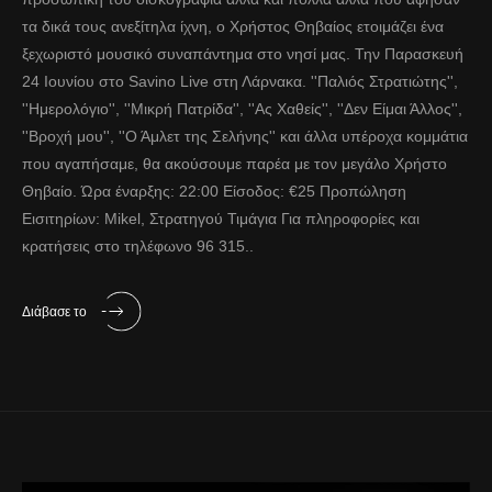
τα δικά τους ανεξίτηλα ίχνη, ο Χρήστος Θηβαίος ετοιμάζει ένα
ξεχωριστό μουσικό συναπάντημα στο νησί μας. Την Παρασκευή
24 Ιουνίου στο Savino Live στη Λάρνακα. ''Παλιός Στρατιώτης'',
''Ημερολόγιο'', ''Μικρή Πατρίδα'', ''Ας Χαθείς'', ''Δεν Είμαι Άλλος'',
''Βροχή μου'', ''Ο Άμλετ της Σελήνης'' και άλλα υπέροχα κομμάτια
που αγαπήσαμε, θα ακούσουμε παρέα με τον μεγάλο Χρήστο
Θηβαίο. Ώρα έναρξης: 22:00 Είσοδος: €25 Προπώληση
Εισιτηρίων: Mikel, Στρατηγού Τιμάγια Για πληροφορίες και
κρατήσεις στο τηλέφωνο 96 315..
Διάβασε το