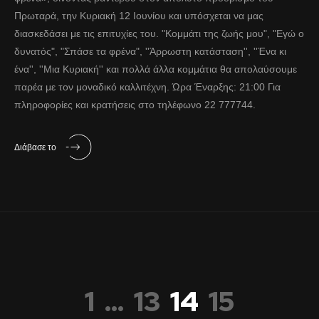
Πρωταρά, την Κυριακή 12 Ιουνίου και υπόσχεται να μας
διασκεδάσει με τις επιτυχίες του. "Κομμάτι της ζωής μου", "Εγώ ο
δυνατός", "Σπάσε τα φρένα", ''Άρρωστη κατάσταση'', ''Ένα κι
ένα'', ''Μια Κυριακή'' και πολλά άλλα κομμάτια θα απολαύσουμε
παρέα με τον μοναδικό καλλιτέχνη. Ώρα Έναρξης: 21:00 Για
πληροφορίες και κρατήσεις στο τηλέφωνο 22 777744.
Διάβασε το
1
…
13
14
15