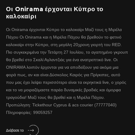
Οι Onirama έρχονται Κύπρο το
καλοκαίρι
Οι Onirama έρχονται Κύπρο το καλοκαίρι Μαζί τους η Μιρέλα
Πάχου Οι Onirama και η Μιρέλα Πάχου θα βρεθούν το φετινό
καλοκαίρι στην Κύπρο, στη μεγάλη 20χρονη γιορτή του RED.
Πιο συγκεκριμένα την Τετάρτη 27 Ιουλίου, το αγαπημένο γκρουπ
θα βρεθεί στο Σκαλί Αγλαντζιάς για ένα ανατρεπτικό live. Οι
ONIRAMA λοιπόν έρχονται για να αποδείξουν για ακόμα μια
φορά πως, αν και είναι Δύσκολος Καιρός για Πρίγκιπες, αυτό
που μας έχει λείψει περισσότερο είναι τα εκρηκτικά live, ο χορός
και το να μοιραζόμαστε παρέα δυναμικές βραδιές και όμορφα
τραγούδια! Μαζί τους θα βρεθεί και η Μιρέλα Πάχου.
Προπώληση: Tickethour Cyprus & acs courier (77777040)
Πληροφορίες: 99059257
Διάβασε το