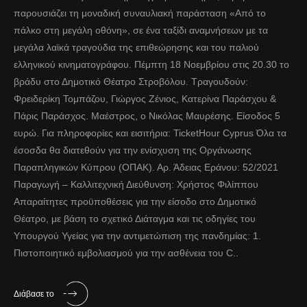
παρουσιάζει τη μοναδική συναυλιακή παράσταση «Από το
πάλκο στη μεγάλη οθόνη», σε ένα ταξίδι αναμνήσεων με τα
μεγάλα λαϊκά τραγούδια της επιθεώρησης και του παλιού
ελληνικού κινηματογράφου. Πέμπτη 18 Νοεμβρίου στις 20.30 το
βράδυ στο Δημοτικό Θέατρο Στροβόλου. Τραγουδούν:
Φρειδερίκη Τομπάζου, Γιώργος Ζένιος, Κατερίνα Παράσχου &
Πάρις Παράσχος. Μαέστρος, ο Νικόλας Μαυρέσης. Είσοδος 5
ευρώ. Για πληροφορίες και εισιτήρια: TicketHour Cyprus Όλα τα
έσοσδα θα διατεθούν για την ενίσχυση της Οργάνωσης
Παραπληγικών Κύπρου (ΟΠΑΚ). Αρ. Άδειας Εράνου: 52/2021
Παραγωγή – Καλλιτεχνική Διεύθυνση: Χρήστος Φιλίππου
Απαραίτητες προϋποθέσεις για την είσοδο στο Δημοτικό
Θέατρο, με βάση το σχετικό Διάταγμα και τις οδηγίες του
Υπουργού Υγείας για την αντιμετώπιση της πανδημίας: 1.
Πιστοποιητικό εμβολιασμού για την ασθένεια του C..
Διάβασε το