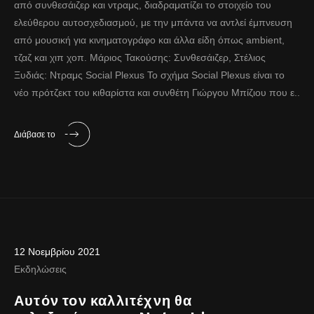
από συνθεσάιζερ και ντραμς, διαδραματίζει το στοιχείο του
ελεύθερου αυτοσχεδιασμού, με την μπάντα να αντλεί έμπνευση
από μουσική για κινηματογράφο και άλλα είδη όπως ambient,
τζαζ και χιπ χοπ. Μάριος Τακούσης: Συνθεσάιζερ, Στέλιος
Ξυδιάς: Ντραμς Social Plexus Το σχήμα Social Plexus είναι το
νέο πρότζεκτ του κιθαρίστα και συνθέτη Γιώργου Μπίζιου που ε..
Διάβασε το
12 Νοεμβρίου 2021
Εκδηλώσεις
Αυτόν τον καλλιτέχνη θα