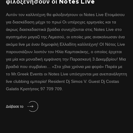
φιλοξενήσουν οι Notes Live
Αυτόν τον καλλιτέχνη θα φιλοξενήσουν οι Notes Live Ετοιμάσου
για διασκέδαση μέχρι το πρωί Οι υπέροχες ερμηνείες και τα
άκρως διασκεδαστικά βράδια συνεχίζονται στις Notes Live στο
αγαπημένο μαγαζί της Λεμεσού, οι οποίες μας ανακοίνωσαν ένα
ακόμα live με έναν δημοφιλή Ελλαδίτη καλλιτέχνη! ΟΙ Νότες Live
παρουσιάζουν λοιπόν τον Ηλία Καμπακάκης, ο οποίος έρχεται
για μία και μοναδική εμφάνιση την Παρασκευή 3 Δεκεμβρίου! Μια
βραδιά που συμβαίνει… «Στα χίλια χρόνια μια φορά» Παρέα με
το Mr.Greek Events οι Notes Live υπόσχονται μια ανεπανάληπτη
live clubbing εμπειρία! Resident Dj Simos V. Guest Dj Costas
Galatis Κρατήσεις 97 709 709.
Διάβασε το