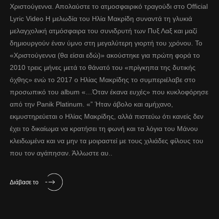
Χριστούγεννα. Απολαύστε το ατμοσφαιρικό τραγούδι στο Official
Lyric Video Η μελωδία του Ηλία Μακρίδη συναντά τη γλυκιά
μελαγχολική ατμόσφαιρα του συνιδρυτή των Πυξ Λαξ και μαζί
δημιουργούν έναν ύμνο στη μεγαλύτερη γιορτή του χρόνου. Το
«Χριστούγεννα (θα είσαι εδώ)» ακούστηκε για πρώτη φορά το
2010 τρεις μήνες μετά το θάνατό του «πρίγκηπα της δυτικής
όχθης» ενώ το 2017 ο Ηλίας Μακρίδης το συμπεριέλαβε στο
προσωπικό του album «…Όταν έκανα ευχές» που κυκλοφόρησε
από την Panik Platinum. «” Ήταν άβολο και αμήχανο,
εκμυστηρεύεται ο Ηλίας Μακρίδης, αλλά πιστεύω ότι κανείς δεν
έχει το δικαίωμα να κρατήσει τη φωνή και τα λόγια του Μάνου
κλειδωμένα και να μην τα μοιραστεί με τους χιλιάδες φίλους του
που τον αγάπησαν. Άλλωστε αυ..
Διάβασε το