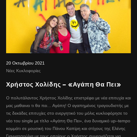
20 Οκτωβρίου 2021
Νέες Κυκλοφορίες
Χρήστος Χολίδης – «Αγάπη Θα Πει»
Ο πολυτάλαντος Χρήστος Χολίδης επιστρέφει με νέα επιτυχία και
μας μαθαινει τι θα πει… Αγάπη! Ο αγαπημένος τραγουδιστής με
τις δεκάδες επιτυχίες στο ενεργητικό του μόλις κυκλοφόρησε το
νέο του single με τίτλο «Αγάπη Θα Πει», ένα δυναμικό up–tempo
κομμάτι σε μουσική του Πάνου Καπίρη και στίχους της Ελένης
Γιαννατσούλια με τους οποίους ο Χρήστος συνεργάζεται για