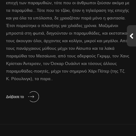
εποχή των παραμυθιών, τότε που οι άνθρωποι ζούσαν ακόμα με
τα παραμύθια…Τότε που το τζάκι, ήταν η τηλεόραση της εποχής
και για όλα τα υπόλοιπα, δε χρειαζόταν παρά μόνο η φαντασία.
Έτσι πορεύτηκε ο πλανήτης για χιλιάδες χρόνια. Μαζεμένοι
μπροστά στη φωτιά, διηγούνταν οι παραμυθάδες, και εκστατικοί
τους άκουγαν όλοι, άρχοντες και κολίγοι, μικροί και μεγάλοι. Από
τους πανάρχαιους μύθους μέχρι τον Αίσωπο και τα λαϊκά
παραμύθια του Μεσαίωνα, από τους αδερφούς Γκριμμ, τον Χανς
Κρίστιαν Άντερσεν, τον Όσκαρ Ουάιλντ και τόσους άλλους
παραμυθάδες-ποιητές, μέχρι τον σημερινό Χάρι Πότερ (της Τζ.
Κ. Ρόουλινγκ), τα παρα..
Διάβασε το