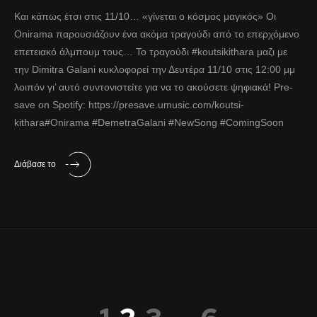
Και κάπως έτσι στις 11/10… «γίνεται ο κόσμος μαγικός» Οι
Onirama παρουσιάζουν ένα ακόμα τραγούδι από το επερχόμενο
επετειακό άλμπουμ τους… Το τραγούδι #koutsikithara μαζι με
την Dimitra Galani κυκλοφορεί την Δευτέρα 11/10 στις 12:00 μμ
λοιπόν γι’ αυτό συντονιστείτε για να το ακούσετε ψηφιακά! Pre-
save on Spotify: https://presave.umusic.com/koutsi-
kithara#Onirama #DemetraGalani #NewSong #ComingSoon
Διάβασε το