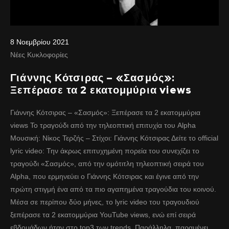
8 Νοεμβρίου 2021
Νέες Κυκλοφορίες
Γιάννης Κότσιρας – «Σασμός»:
Ξεπέρασε τα 2 εκατομμύρια views
Γιάννης Κότσιρας – «Σασμός»: Ξεπέρασε τα 2 εκατομμύρια
views Το τραγούδι από την τηλεοπτική επιτυχία του Alpha
Μουσική: Νίκος Τερζής – Στίχοι: Γιάννης Κότσιρας Δείτε το official
lyric video: Την άκρως επιτυχημένη πορεία του συνεχίζει το
τραγούδι «Σασμός», από την ομότιτλη τηλεοπτική σειρά του
Alpha, που ερμηνεύει ο Γιάννης Κότσιρας και έγινε από την
πρώτη στιγμή ένα από τα πιο αγαπημένα τραγούδια του κοινού.
Μέσα σε περίπου δύο μήνες, το lyric video του τραγουδιού
ξεπέρασε τα 2 εκατομμύρια YouTube views, ενώ επί σειρά
εβδομάδων ήταν στο top3 των trends. Παράλληλα, παραμένει