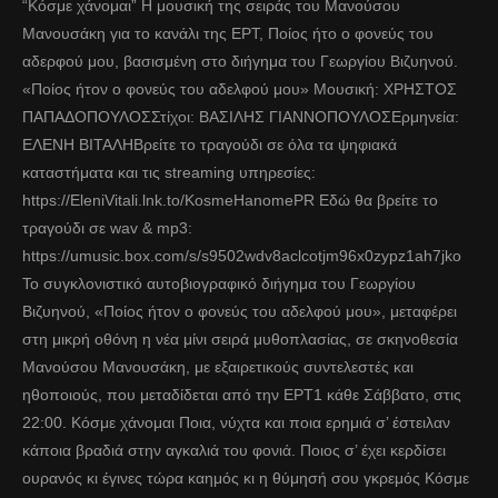
“Κόσμε χάνομαι” Η μουσική της σειράς του Μανούσου
Μανουσάκη για το κανάλι της ΕΡΤ, Ποίος ήτο ο φονεύς του
αδερφού μου, βασισμένη στο διήγημα του Γεωργίου Βιζυηνού.
«Ποίος ήτον ο φονεύς του αδελφού μου» Μουσική: ΧΡΗΣΤΟΣ
ΠΑΠΑΔΟΠΟΥΛΟΣΣτίχοι: ΒΑΣΙΛΗΣ ΓΙΑΝΝΟΠΟΥΛΟΣΕρμηνεία:
ΕΛΕΝΗ ΒΙΤΑΛΗΒρείτε το τραγούδι σε όλα τα ψηφιακά
καταστήματα και τις streaming υπηρεσίες:
https://EleniVitali.lnk.to/KosmeHanomePR Εδώ θα βρείτε το
τραγούδι σε wav & mp3:
https://umusic.box.com/s/s9502wdv8aclcotjm96x0zypz1ah7jko
Το συγκλονιστικό αυτοβιογραφικό διήγημα του Γεωργίου
Βιζυηνού, «Ποίος ήτον ο φονεύς του αδελφού μου», μεταφέρει
στη μικρή οθόνη η νέα μίνι σειρά μυθοπλασίας, σε σκηνοθεσία
Μανούσου Μανουσάκη, με εξαιρετικούς συντελεστές και
ηθοποιούς, που μεταδίδεται από την ΕΡΤ1 κάθε Σάββατο, στις
22:00. Κόσμε χάνομαι Ποια, νύχτα και ποια ερημιά σ’ έστειλαν
κάποια βραδιά στην αγκαλιά του φονιά. Ποιος σ’ έχει κερδίσει
ουρανός κι έγινες τώρα καημός κι η θύμησή σου γκρεμός Κόσμε