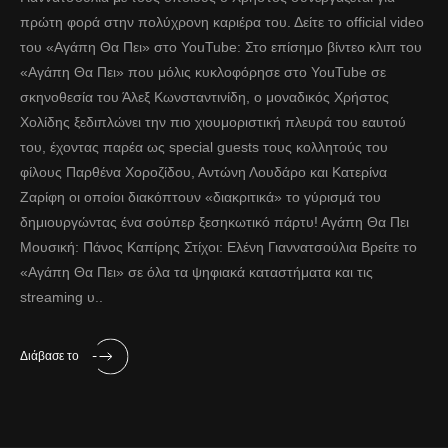
πρώτη φορά στην πολύχρονη καριέρα του. Δείτε το official video
του «Αγάπη Θα Πει» στο YouTube: Στο επίσημο βίντεο κλιπ του
«Αγάπη Θα Πει» που μόλις κυκλοφόρησε στο YouTube σε
σκηνοθεσία του Άλεξ Κωνσταντινίδη, ο μοναδικός Χρήστος
Χολίδης ξεδιπλώνει την πιο χιουμοριστική πλευρά του εαυτού
του, έχοντας παρέα ως special guests τους κολλητούς του
φίλους Παρθένα Χοροζίδου, Αντώνη Λουδάρο και Κατερίνα
Ζαρίφη οι οποίοι διακόπτουν «διακριτικά» το γύρισμά του
δημιουργώντας ένα σούπερ ξεσηκωτικό πάρτυ! Αγάπη Θα Πει
Μουσική: Πάνος Καπίρης Στίχοι: Ελένη Γιαννατσούλια Βρείτε το
«Αγάπη Θα Πει» σε όλα τα ψηφιακά καταστήματα και τις
streaming υ..
Διάβασε το