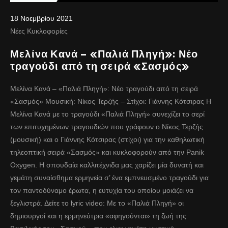
18 Νοεμβρίου 2021
Νέες Κυκλοφορίες
Μελίνα Κανά – «Παλιά Πληγή»: Νέο
τραγούδι από τη σειρά «Σασμός»
Μελίνα Κανά – «Παλιά Πληγή»: Νέο τραγούδι από τη σειρά
«Σασμός» Μουσική: Νίκος Τερζής – Στίχοι: Γιάννης Κότσιρας Η
Μελίνα Κανά με το τραγούδι «Παλιά Πληγή» συνεχίζει το σερί
των επιτυχημένων τραγουδιών που γράφουν ο Νίκος Τερζής
(μουσική) και ο Γιάννης Κότσιρας (στίχοι) για την καθηλωτική
τηλεοπτική σειρά «Σασμός» και κυκλοφορούν από την Panik
Oxygen. Η σπουδαία καλλιτέχνιδα μας χαρίζει μία δυνατή και
γεμάτη συναίσθημα ερμηνεία σ’ ένα εμπνευσμένο τραγούδι για
τον παντοδύναμο έρωτα, η ευτυχία του οποίου μοιάζει να
ξεγλιστρά. Δείτε το lyric video: Με το «Παλιά Πληγή» οι
δημιουργοί και η ερμηνεύτρια «αφηγούνται» τη ζωή της